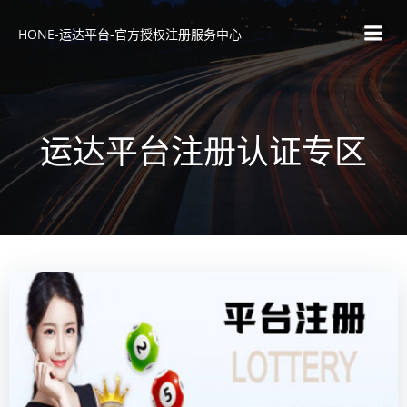
跳
转
HONE-运达平台-官方授权注册服务中心
到
内
容
运达平台注册认证专区