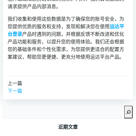
请求提供产品内部消息。
我们收集和使用这些数据是为了确保您的账号安全，为
您提供优质的服务和支持，发现和解决您在使用
运达平
台登录
产品时遇到的问题，并根据反馈不断改进和优化
产品功能和服务，以提升您的使用体验。我们还会根据
您的基础条件和个性化需求，为您提供更适合的配置方
案建议，帮助您更便捷、更充分地使用运达平台产品。
文
上一篇
下一篇
章
搜
导
索
航
近期文章